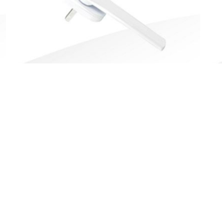
纱窗执手SCFZ0126XX
隐