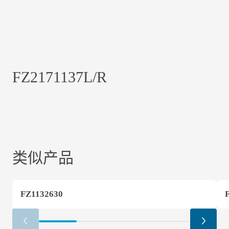
FZ2171137L/R
类似产品
FZ1132630