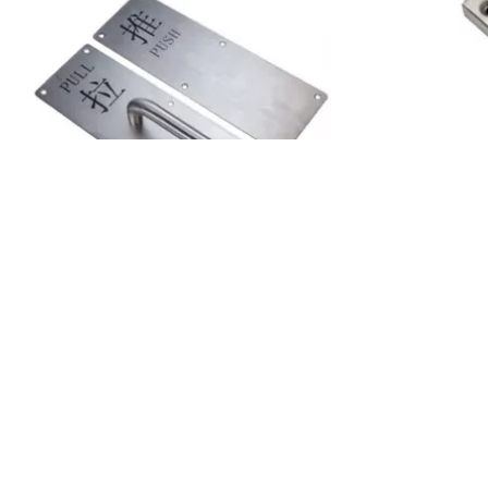
拉板 100-TLB02
钢木门暗插