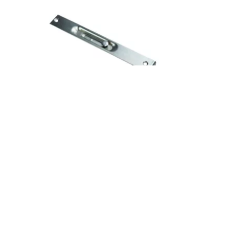
插销FDCX0644.2
推