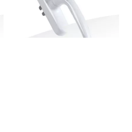
BZ12911261.2
B